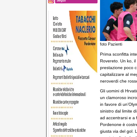
Segui
foto Pazienti
Prima sconfitta int
Rovereto. Un ko, il
prestazione poco c
capitalizzare al meg
neroverdi che ross
Gli uomini di Hrva
un clamoroso incroci
in favore di un’Oly
sinistro dal limite 
ad accentrarsi e a 
Pordenone è costret
giusta via del gol. 