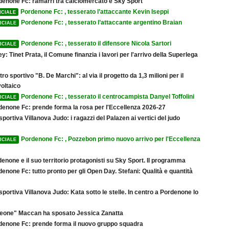
denone Fc: ramarri tra calciomercato e Sky Sport
Pordenone Fc: , tesserato l’attaccante Kevin Iseppi
ICIALE
Pordenone Fc: , tesserato l’attaccante argentino Braian
ICIALE
Pordenone Fc: , tesserato il difensore Nicola Sartori
ICIALE
ey: Tinet Prata, il Comune finanzia i lavori per l'arrivo della Superlega
ro sportivo "B. De Marchi": al via il progetto da 1,3 milioni per il
oltaico
Pordenone Fc: , tesserato il centrocampista Danyel Toffolini
ICIALE
denone Fc: prende forma la rosa per l'Eccellenza 2026-27
sportiva Villanova Judo: i ragazzi del Palazen ai vertici del judo
Pordenone Fc: , Pozzebon primo nuovo arrivo per l'Eccellenza
ICIALE
enone e il suo territorio protagonisti su Sky Sport. Il programma
enone Fc: tutto pronto per gli Open Day. Stefani: Qualità e quantità
sportiva Villanova Judo: Kata sotto le stelle. In centro a Pordenone lo
"Leone" Maccan ha sposato Jessica Zanatta
denone Fc: prende forma il nuovo gruppo squadra