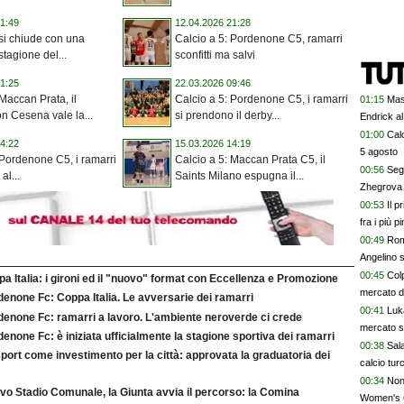
1:49
12.04.2026 21:28
 si chiude con una
Calcio a 5: Pordenone C5, ramarri
 stagione del...
sconfitti ma salvi
1:25
22.03.2026 09:46
 Maccan Prata, il
Calcio a 5: Pordenone C5, i ramarri
01:15
Mas
n Cesena vale la...
si prendono il derby...
Endrick al
talenti. G
01:00
Calc
4:22
15.03.2026 14:19
davvero
5 agosto
 Pordenone C5, i ramarri
Calcio a 5: Maccan Prata C5, il
00:56
Segn
al...
Saints Milano espugna il...
Zhegrova 
00:53
Il p
fra i più p
00:49
Rom
Angelino s
00:45
Colp
a Italia: i gironi ed il "nuovo" format con Eccellenza e Promozione
mercato 
enone Fc: Coppa Italia. Le avversarie dei ramarri
00:41
Luk
denone Fc: ramarri a lavoro. L'ambiente neroverde ci crede
mercato s
enone Fc: è iniziata ufficialmente la stagione sportiva dei ramarri
00:38
Sala
port come investimento per la città: approvata la graduatoria dei
calcio tur
00:34
Non 
vo Stadio Comunale, la Giunta avvia il percorso: la Comina
Women's 