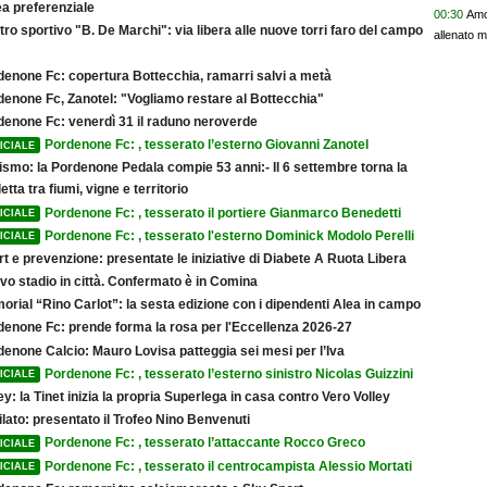
a preferenziale
00:30
Amor
ro sportivo "B. De Marchi": via libera alle nuove torri faro del campo
allenato m
denone Fc: copertura Bottecchia, ramarri salvi a metà
denone Fc, Zanotel: "Vogliamo restare al Bottecchia"
denone Fc: venerdì 31 il raduno neroverde
Pordenone Fc: , tesserato l’esterno Giovanni Zanotel
ICIALE
ismo: la Pordenone Pedala compie 53 anni:- Il 6 settembre torna la
etta tra fiumi, vigne e territorio
Pordenone Fc: , tesserato il portiere Gianmarco Benedetti
ICIALE
Pordenone Fc: , tesserato l'esterno Dominick Modolo Perelli
ICIALE
t e prevenzione: presentate le iniziative di Diabete A Ruota Libera
vo stadio in città. Confermato è in Comina
rial “Rino Carlot”: la sesta edizione con i dipendenti Alea in campo
denone Fc: prende forma la rosa per l'Eccellenza 2026-27
denone Calcio: Mauro Lovisa patteggia sei mesi per l’Iva
Pordenone Fc: , tesserato l’esterno sinistro Nicolas Guizzini
ICIALE
ey: la Tinet inizia la propria Superlega in casa contro Vero Volley
lato: presentato il Trofeo Nino Benvenuti
Pordenone Fc: , tesserato l’attaccante Rocco Greco
ICIALE
Pordenone Fc: , tesserato il centrocampista Alessio Mortati
ICIALE