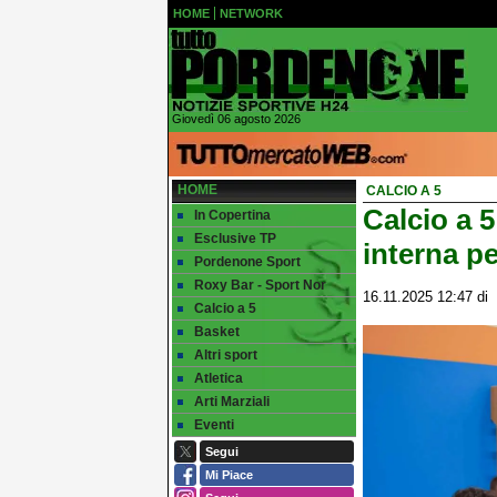
HOME
NETWORK
Giovedì 06 agosto 2026
HOME
CALCIO A 5
Calcio a 
In Copertina
Esclusive TP
interna pe
Pordenone Sport
Roxy Bar - Sport Nor
16.11.2025 12:47
di
Calcio a 5
Basket
Altri sport
Atletica
Arti Marziali
Eventi
Segui
Mi Piace