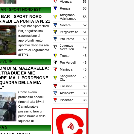
Vicenza
58
Renate
53
AR - SPORT NORD EST
Arzignano
 BAR - SPORT NORD
53
Valchiampo
RIVEDI LA PUNTATA N. 21
Novara
52
Roxy Bar Sport Nord
Est, seguitissima
Pergolettese
51
trasmissione di
Pro Patria
50
approfondimento
sportivo dedicata alla
Juventus
49
Next Gen
destra al Tagliamento
di TPN...
Trento
46
IVE TP
Pro Vercelli
46
OM DI M. MAZZARELLA:
Mantova
45
 TRA DUE EX MIE
Sangiuliano
RE. MA IL PORDENONE
42
City
SQUADRA DELLA MIA
Triestina
39
.."
Come avevo
Albinoleffe
38
promesso eccoci
Piacenza
38
ritrovati alla 15^ di
Campionato e
possiamo fare un
primo bilancio della
squadra di...
 A 5