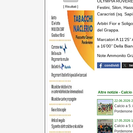
OLYMPIA ROVERETO 
[
Risultati
]
Festini, Silon, Has
Caracristi (sq. Sap
Arbitri Fior e Soli
del Grappa.
Marcatori A 11’25’’ 
a 16’00’’ Della Bian
Note Ammonito Grzelj
condividi
tw
Altre notizie - Calcio
22.06.2026 2
Calcio a 5:
Pordenone 
17.05.2026 1
Calcio a 5:
Pordenone 