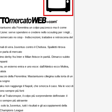
tantuono alla Fiorentina un colpo pazzesco ma è come
 Lione: serve spendere e credere nello scouting per i migliori
iovani italiani: attenzione perché qualcosa sta cambiando
iomercato no stop - Indiscrezioni, trattative e retroscena del
ali di vera Juventus contro il Chelsea. Spalletti ritrova
e parla di mercato
rimo derby fra Inter e Milan finisce in parità. Dimarco subito
impanti
a, un esterno entra e uno esce: dall'Atletico ecco Molina,
aluta
accio della Fiorentina: Mastantuono ciliegina sulla torta di un
da sogno
aku non raggiunge il Napoli, che smorza il caso. Ma le voci di
ono sempre più forti
h al Trabzonspor, il colpo più sorprendente dell'estate: il
co sempre più attraente
solo la Juventus, tutti i risultati e gli accoppiamenti della
Champions League