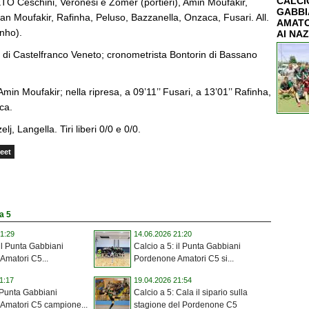
CALCIO
Ceschini, Veronesi e Zomer (portieri), Amin Moufakir,
GABBI
san Moufakir, Rafinha, Peluso, Bazzanella, Onzaca, Fusari. All.
AMATO
inho).
AI NAZ
go di Castelfranco Veneto; cronometrista Bontorin di Bassano
Amin Moufakir; nella ripresa, a 09’11’’ Fusari, a 13’01’’ Rafinha,
ca.
, Langella. Tiri liberi 0/0 e 0/0.
eet
 a 5
1:29
14.06.2026 21:20
 il Punta Gabbiani
Calcio a 5: il Punta Gabbiani
Amatori C5...
Pordenone Amatori C5 si...
1:17
19.04.2026 21:54
 Punta Gabbiani
Calcio a 5: Cala il sipario sulla
Amatori C5 campione...
stagione del Pordenone C5