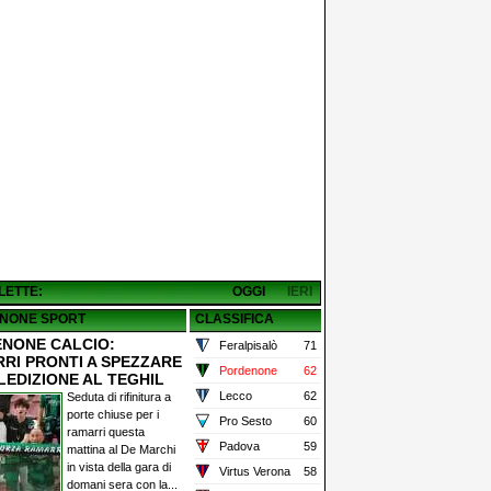
 LETTE:
OGGI
IERI
NONE SPORT
CLASSIFICA
NONE CALCIO:
Feralpisalò
71
RI PRONTI A SPEZZARE
Pordenone
62
LEDIZIONE AL TEGHIL
Lecco
62
Seduta di rifinitura a
porte chiuse per i
Pro Sesto
60
ramarri questa
Padova
59
mattina al De Marchi
in vista della gara di
Virtus Verona
58
domani sera con la...