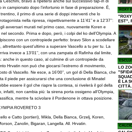
a Ceschini, bravo a ripetersi anche sul successivo tap-in di
io in campionato dopo l’infortunio in fase di preparazione. È,
ROXY B
trentino, il primo di una serie di doppi interventi che lo
"ROXY
tagonista nella ripresa, rispettivamente a 11’41’’ e a 12’37’’:
EST", 
gli avversari murati nel primo caso, nuovamente Koren e
 nel secondo. Prima e dopo, però, i colpi del ko dell’Olympia. A
 colpiscono con un contropiede perfetto: bravo Silon a scodellare
, altrettanto quest’ultimo a superare Vascello a tu per tu. La
rriva invece a 13’01’’, con una zampata di Rafinha dal limite,
a: anche in questo caso, al culmine di un contropiede da
ESCLUS
nto Hrvatin non può che giocarsi l’estremo di movimento,
LO ZO
"SFIDA
sto di Vascello. Ne esce, a 16’00’’, un gol di Della Bianca, che
SQUAD
a il piede per assicurarsi che una conclusione di Minatel
È LA 
rebbe essere il gol che riapre la contesa, si rivelerà il gol della
CITTÀ.
to, infatti, non cambia più: la sirena porta ossigeno all’Olympia,
lassifica, mentre fa scivolare il Pordenone in ottava posizione.
YMPIA ROVERETO 3
 e Catto (portieri), Mikla, Della Bianca, Grzelj, Koren,
Morson, Zanolin, Bigaran, Langella. All. Hrvatin.
CALCIO