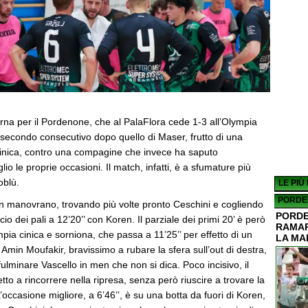
erna per il Pordenone, che al PalaFlora cede 1-3 all’Olympia
 secondo consecutivo dopo quello di Maser, frutto di una
inica, contro una compagine che invece ha saputo
lio le proprie occasioni. Il match, infatti, è a sfumature più
oblù.
LE PIÙ
PORDE
tin manovrano, trovando più volte pronto Ceschini e cogliendo
PORDE
o dei pali a 12’20’’ con Koren. Il parziale dei primi 20’ è però
RAMAR
mpia cinica e sorniona, che passa a 11’25’’ per effetto di un
LA MA
di Amin Moufakir, bravissimo a rubare la sfera sull’out di destra,
fulminare Vascello in men che non si dica. Poco incisivo, il
to a rincorrere nella ripresa, senza però riuscire a trovare la
L’occasione migliore, a 6’46’’, è su una botta da fuori di Koren,