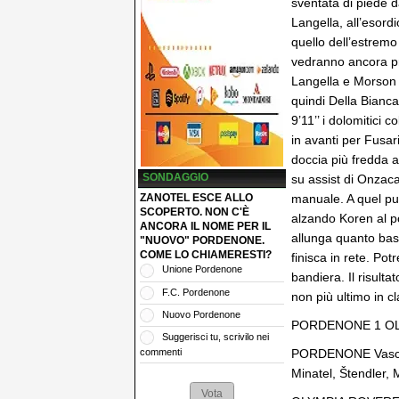
sventata di piede d
Langella, all’esord
quello dell’estremo 
vedranno ancora pro
Langella e Morson 
quindi Della Bianca
9’11’’ i dolomitici
in avanti per Fusari
doccia più fredda a
SONDAGGIO
su assist di Onzac
manuale. A quel pu
ZANOTEL ESCE ALLO
SCOPERTO. NON C'È
alzando Koren al po
ANCORA IL NOME PER IL
allunga quanto bast
"NUOVO" PORDENONE.
COME LO CHIAMERESTI?
finisca in rete. Pot
Unione Pordenone
bandiera. Il risulta
F.C. Pordenone
non più ultimo in c
Nuovo Pordenone
PORDENONE 1 OL
Suggerisci tu, scrivilo nei
commenti
PORDENONE Vascello
Minatel, Štendler, 