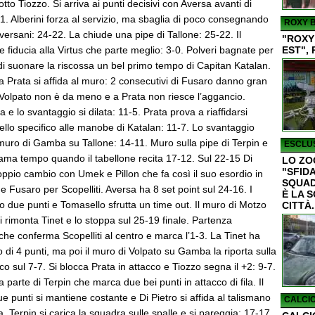
iotto Tiozzo. Si arriva ai punti decisivi con Aversa avanti di
21. Alberini forza al servizio, ma sbaglia di poco consegnando
ROXY B
aversani: 24-22. La chiude una pipe di Tallone: 25-22. Il
"ROXY
fiducia alla Virtus che parte meglio: 3-0. Polveri bagnate per
EST", 
 di suonare la riscossa un bel primo tempo di Capitan Katalan.
 Prata si affida al muro: 2 consecutivi di Fusaro danno gran
Volpato non è da meno e a Prata non riesce l’aggancio.
ca e lo svantaggio si dilata: 11-5. Prata prova a riaffidarsi
llo specifico alle manobe di Katalan: 11-7. Lo svantaggio
muro di Gamba su Tallone: 14-11. Muro sulla pipe di Terpin e
ESCLUS
iama tempo quando il tabellone recita 17-12. Sul 22-15 Di
LO ZO
"SFIDA
oppio cambio con Umek e Pillon che fa così il suo esordio in
SQUAD
e Fusaro per Scopelliti. Aversa ha 8 set point sul 24-16. I
È LA 
no due punti e Tomasello sfrutta un time out. Il muro di Motzo
CITTÀ.
 di rimonta Tinet e lo stoppa sul 25-19 finale. Partenza
 che conferma Scopelliti al centro e marca l’1-3. La Tinet ha
di 4 punti, ma poi il muro di Volpato su Gamba la riporta sulla
ico sul 7-7. Si blocca Prata in attacco e Tiozzo segna il +2: 9-7.
a parte di Terpin che marca due bei punti in attacco di fila. Il
e punti si mantiene costante e Di Pietro si affida al talismano
CALCIO
. Terpin si carica la squadra sulle spalle e si pareggia: 17-17.