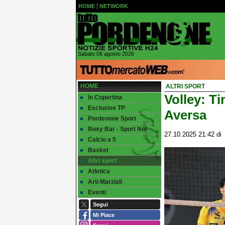
HOME
NETWORK
Sabato 08 agosto 2026
HOME
ALTRI SPORT
Volley: Ti
In Copertina
Esclusive TP
Aversa
Pordenone Sport
Roxy Bar - Sport Nor
27.10.2025 21:42
d
Calcio a 5
Basket
Altri sport
Atletica
Arti Marziali
Eventi
Segui
Mi Piace