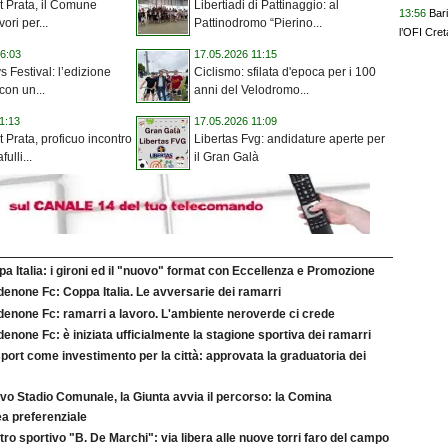
et Prata, il Comune
Libertiadi di Pattinaggio: al
13:56
Bar
vori per...
Pattinodromo “Pierino...
l’OFI Cret
6:03
17.05.2026 11:15
 Festival: l’edizione
Ciclismo: sfilata d'epoca per i 100
con un...
anni del Velodromo...
1:13
17.05.2026 11:09
t Prata, proficuo incontro
Libertas Fvg: andidature aperte per
ulli...
il Gran Galà
a Italia: i gironi ed il "nuovo" format con Eccellenza e Promozione
enone Fc: Coppa Italia. Le avversarie dei ramarri
denone Fc: ramarri a lavoro. L'ambiente neroverde ci crede
enone Fc: è iniziata ufficialmente la stagione sportiva dei ramarri
port come investimento per la città: approvata la graduatoria dei
vo Stadio Comunale, la Giunta avvia il percorso: la Comina
a preferenziale
ro sportivo "B. De Marchi": via libera alle nuove torri faro del campo