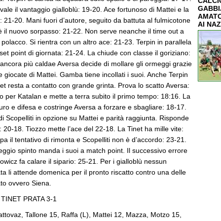
CALCIO
GABBI
le il vantaggio gialloblù: 19-20. Ace fortunoso di Mattei e la
AMATO
a: 21-20. Mani fuori d’autore, seguito da battuta al fulmicotone
AI NAZ
è il nuovo sorpasso: 21-22. Non serve neanche il time out a
 polacco. Si rientra con un altro ace: 21-23. Terpin in parallela
set point di giornata: 21-24. La chiude con classe il goriziano:
 ancora più caldae Aversa decide di mollare gli ormeggi grazie
 giocate di Mattei. Gamba tiene incollati i suoi. Anche Terpin
net resta a contatto con grande grinta. Prova lo scatto Aversa:
 per Katalan e mette a terra subito il primo tempo: 18:16. La
 muro e difesa e costringe Aversa a forzare e sbagliare: 18-17.
 Scopelliti in opzione su Mattei e parità raggiunta. Risponde
 20-18. Tiozzo mette l’ace del 22-18. La Tinet ha mille vite:
pa il tentativo di rimonta e Scopelliti non è d’accordo: 23-21.
eggio spinto manda i suoi a match point. Il successivo errore
owicz fa calare il sipario: 25-21. Per i gialloblù nessun
a li attende domenica per il pronto riscatto contro una delle
ato ovvero Siena.
 TINET PRATA 3-1
ttovaz, Tallone 15, Raffa (L), Mattei 12, Mazza, Motzo 15,