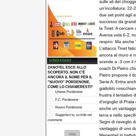
sulle ali del chiogg
un’incollatura: 22-
due set point agli 
successo da grande 
la Tinet. A cercare
Aversa vola 6-2, ma
respiro. Ma anche 
L’attacco Tinet fati
ancora al muro e ne
SONDAGGIO
scende a -3 con il 
ZANOTEL ESCE ALLO
coach Di Pietro ch
SCOPERTO. NON C'È
Pietro propone il d
ANCORA IL NOME PER IL
Serie A. Entra anch
"NUOVO" PORDENONE.
COME LO CHIAMERESTI?
gialloblù rosicchia
Unione Pordenone
frustra il tentativo
F.C. Pordenone
d’orgoglio di Prata
Nuovo Pordenone
anche un vantaggio 
terra e nello specif
Suggerisci tu, scrivilo nei
commenti
Segni di risveglio d
vantaggio di uno du
Meneghel in battuta