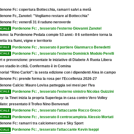
denone Fc: copertura Bottecchia, ramarri salvi a metà
denone Fc, Zanotel: "Vogliamo restare al Bottecchia"
denone Fc: venerdì 31 il raduno neroverde
Pordenone Fc: , tesserato l’esterno Giovanni Zanotel
ICIALE
ismo: la Pordenone Pedala compie 53 anni:- Il 6 settembre torna la
etta tra fiumi, vigne e territorio
Pordenone Fc: , tesserato il portiere Gianmarco Benedetti
ICIALE
Pordenone Fc: , tesserato l'esterno Dominick Modolo Perelli
ICIALE
t e prevenzione: presentate le iniziative di Diabete A Ruota Libera
vo stadio in città. Confermato è in Comina
rial “Rino Carlot”: la sesta edizione con i dipendenti Alea in campo
denone Fc: prende forma la rosa per l'Eccellenza 2026-27
denone Calcio: Mauro Lovisa patteggia sei mesi per l’Iva
Pordenone Fc: , tesserato l’esterno sinistro Nicolas Guizzini
ICIALE
ey: la Tinet inizia la propria Superlega in casa contro Vero Volley
lato: presentato il Trofeo Nino Benvenuti
Pordenone Fc: , tesserato l’attaccante Rocco Greco
ICIALE
Pordenone Fc: , tesserato il centrocampista Alessio Mortati
ICIALE
denone Fc: ramarri tra calciomercato e Sky Sport
Pordenone Fc: , tesserato l’attaccante Kevin Iseppi
ICIALE