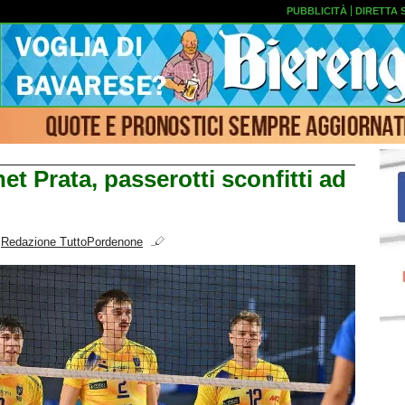
PUBBLICITÀ
DIRETTA 
net Prata, passerotti sconfitti ad
i
Redazione TuttoPordenone