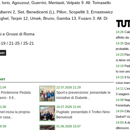
 Iorio, Agouzoul, Guerrini, Mentasti, Volpato 9. All: Tomasello
berini 2, Sist, Benedicenti (L), Pillon, Scopelliti 3, Ernastowicz
neghel, Terpin 12, Umek, Bruno, Gamba 13, Fusaro 3. All: Di
14:26
Calc
rni e Grossi di Roma
affetto da
5-19 / 21-25 / 25-21
14:25
Quo
probabile,
eet
14:23
Pav
si tiene str
14:19
Pad
Io non an
14:15
Il 
port
cosa manca
1:04
22.07.2026 21:29
14:11
L'e
la Pordenone Pedala
Sport e prevenzione: presentate le
3 stagion
ni:- Il 6...
iniziative di Diabete...
14:08
Nap
Fenerbahc
1:06
16.07.2026 21:04
14:04
Citt
inet inizia la propria
Pugilato: presentato il Trofeo Nino
Defrel? U
n casa...
Benvenuti
14:00
A d
9:39
01.06.2026 15:07
difensore. 