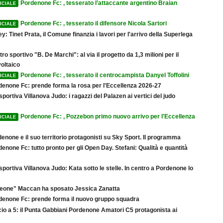
Pordenone Fc: , tesserato l’attaccante argentino Braian
ICIALE
Pordenone Fc: , tesserato il difensore Nicola Sartori
ICIALE
ey: Tinet Prata, il Comune finanzia i lavori per l'arrivo della Superlega
ro sportivo "B. De Marchi": al via il progetto da 1,3 milioni per il
oltaico
Pordenone Fc: , tesserato il centrocampista Danyel Toffolini
ICIALE
denone Fc: prende forma la rosa per l'Eccellenza 2026-27
sportiva Villanova Judo: i ragazzi del Palazen ai vertici del judo
Pordenone Fc: , Pozzebon primo nuovo arrivo per l'Eccellenza
ICIALE
enone e il suo territorio protagonisti su Sky Sport. Il programma
enone Fc: tutto pronto per gli Open Day. Stefani: Qualità e quantità
sportiva Villanova Judo: Kata sotto le stelle. In centro a Pordenone lo
"Leone" Maccan ha sposato Jessica Zanatta
denone Fc: prende forma il nuovo gruppo squadra
io a 5: il Punta Gabbiani Pordenone Amatori C5 protagonista ai