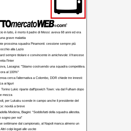
io in lutto, è morto il padre di Messi: aveva 68 anni ed era
 una grave malattia
te prossima squadra Pinamonti: cessione sempre più
 occhio alla Lazio
ard sempre titolare e convincente in amichevole: il francese
etta l'Inter
ova, Lasagna: "Stiamo costruendo una squadra competitiva.
cora al 100%"
Genoa cerca l'alternativa a Colombo, DDR chiede tre innesti:
 ai liguri
x Torino Lukic riparte dall'Ipswich Town: via dal Fulham dopo
i e mezza
oli, per Lukaku scende in campo anche il presidente del
e: novità a breve
adella Modena, Biagini: “Soddisfatti della squadra allestita.
n sogno per noi”
ue settimane dal campionato, al Napoli manca almeno un
Altri colpi legati alle uscite