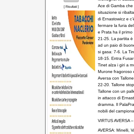
Ace di Gamba che va
[
Risultati
]
situazione si ribalt
di Ernastowicz e c’
fermare la furia del
e Prata ha il primo 
21-25. La partita è
ad un paio di buone
si gasa: 7-6. La Ti
18-15. Entra Fusaro
Tinet alza i giri a
Murone fragoroso di
Aversa con Tallone:
22-20. Tallone stop
Tallone con un pall
in attacco di Ernast
dramma. Il PalaPrat
nobili del campion
VIRTUS AVERSA –
AVERSA: Minelli, Va