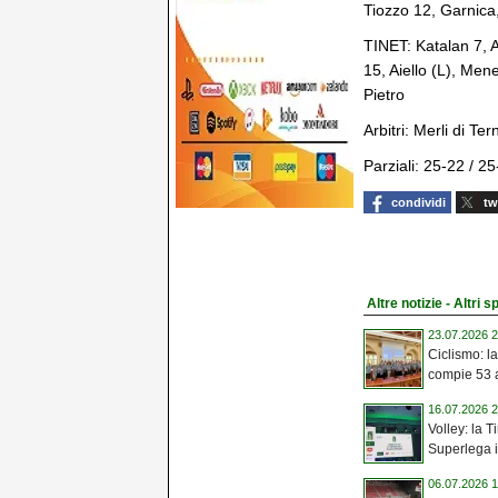
Tiozzo 12, Garnica,
TINET: Katalan 7, Al
15, Aiello (L), Me
Pietro
Arbitri: Merli di Te
Parziali: 25-22 / 2
condividi
tw
Altre notizie - Altri s
23.07.2026 2
Ciclismo: 
compie 53 an
16.07.2026 2
Volley: la T
Superlega i
06.07.2026 1