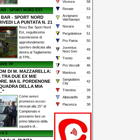
Vicenza
58
Renate
53
AR - SPORT NORD EST
Arzignano
 BAR - SPORT NORD
53
Valchiampo
RIVEDI LA PUNTATA N. 21
Novara
52
Roxy Bar Sport Nord
Est, seguitissima
Pergolettese
51
trasmissione di
Pro Patria
50
approfondimento
sportivo dedicata alla
Juventus
49
Next Gen
destra al Tagliamento
di TPN...
Trento
46
IVE TP
Pro Vercelli
46
OM DI M. MAZZARELLA:
Mantova
45
 TRA DUE EX MIE
Sangiuliano
RE. MA IL PORDENONE
42
City
SQUADRA DELLA MIA
Triestina
39
.."
Come avevo
Albinoleffe
38
promesso eccoci
Piacenza
38
ritrovati alla 15^ di
Campionato e
possiamo fare un
primo bilancio della
squadra di...
 A 5