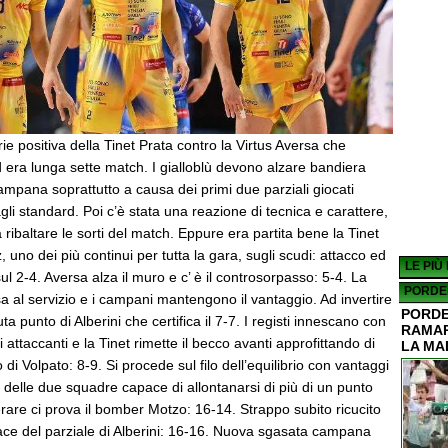
rie positiva della Tinet Prata contro la Virtus Aversa che
 era lunga sette match. I gialloblù devono alzare bandiera
campana soprattutto a causa dei primi due parziali giocati
agli standard. Poi c’è stata una reazione di tecnica e carattere,
ribaltare le sorti del match. Eppure era partita bene la Tinet
 uno dei più continui per tutta la gara, sugli scudi: attacco ed
LE PIÙ
l 2-4. Aversa alza il muro e c’ è il controsorpasso: 5-4. La
PORDE
osa al servizio e i campani mantengono il vantaggio. Ad invertire
PORDE
ta punto di Alberini che certifica il 7-7. I registi innescano con
RAMAR
ri attaccanti e la Tinet rimette il becco avanti approfittando di
LA MA
 di Volpato: 8-9. Si procede sul filo dell’equilibrio con vantaggi
 delle due squadre capace di allontanarsi di più di un punto
lerare ci prova il bomber Motzo: 16-14. Strappo subito ricucito
ace del parziale di Alberini: 16-16. Nuova sgasata campana