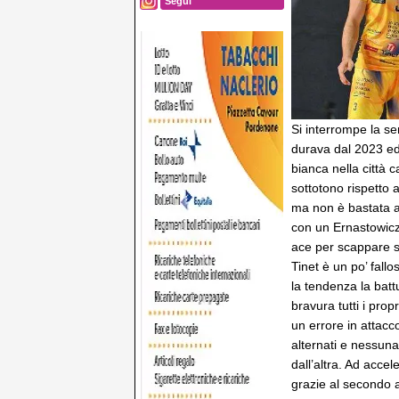
Segui
Si interrompe la se
durava dal 2023 ed
bianca nella città 
sottotono rispetto 
ma non è bastata a 
con un Ernastowicz,
ace per scappare su
Tinet è un po’ fall
la tendenza la battu
bravura tutti i prop
un errore in attacco
alternati e nessuna
dall’altra. Ad acce
grazie al secondo 