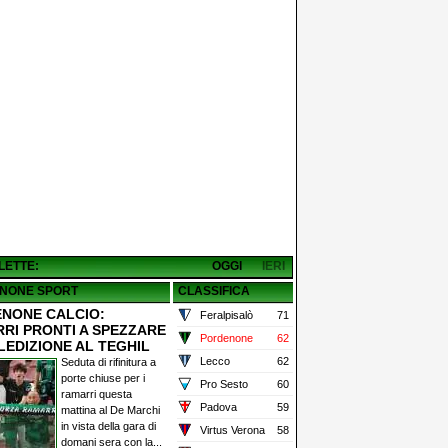
 LETTE:
OGGI
IERI
NONE SPORT
CLASSIFICA
NONE CALCIO:
Feralpisalò
71
RI PRONTI A SPEZZARE
Pordenone
62
LEDIZIONE AL TEGHIL
Lecco
62
Seduta di rifinitura a
porte chiuse per i
Pro Sesto
60
ramarri questa
Padova
59
mattina al De Marchi
in vista della gara di
Virtus Verona
58
domani sera con la...