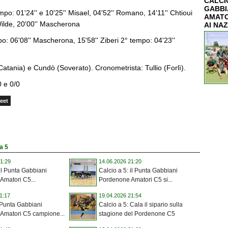
CALCIO
GABBI
: 01'24'' e 10'25'' Misael, 04'52'' Romano, 14'11'' Chtioui
AMATO
Wilde, 20'00'' Mascherona
AI NAZ
 06'08'' Mascherona, 15'58'' Ziberi 2° tempo: 04'23''
tania) e Cundò (Soverato). Cronometrista: Tullio (Forlì).
0 e 0/0
eet
 a 5
1:29
14.06.2026 21:20
 il Punta Gabbiani
Calcio a 5: il Punta Gabbiani
Amatori C5...
Pordenone Amatori C5 si...
1:17
19.04.2026 21:54
 Punta Gabbiani
Calcio a 5: Cala il sipario sulla
Amatori C5 campione...
stagione del Pordenone C5