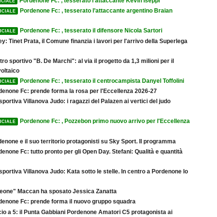
Pordenone Fc: , tesserato l’attaccante Kevin Iseppi
ICIALE
Pordenone Fc: , tesserato l’attaccante argentino Braian
ICIALE
Pordenone Fc: , tesserato il difensore Nicola Sartori
ICIALE
ey: Tinet Prata, il Comune finanzia i lavori per l'arrivo della Superlega
ro sportivo "B. De Marchi": al via il progetto da 1,3 milioni per il
oltaico
Pordenone Fc: , tesserato il centrocampista Danyel Toffolini
ICIALE
denone Fc: prende forma la rosa per l'Eccellenza 2026-27
sportiva Villanova Judo: i ragazzi del Palazen ai vertici del judo
Pordenone Fc: , Pozzebon primo nuovo arrivo per l'Eccellenza
ICIALE
enone e il suo territorio protagonisti su Sky Sport. Il programma
enone Fc: tutto pronto per gli Open Day. Stefani: Qualità e quantità
sportiva Villanova Judo: Kata sotto le stelle. In centro a Pordenone lo
"Leone" Maccan ha sposato Jessica Zanatta
denone Fc: prende forma il nuovo gruppo squadra
io a 5: il Punta Gabbiani Pordenone Amatori C5 protagonista ai