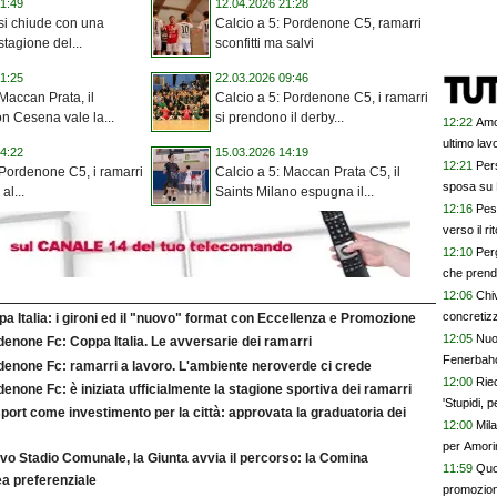
1:49
12.04.2026 21:28
 si chiude con una
Calcio a 5: Pordenone C5, ramarri
 stagione del...
sconfitti ma salvi
1:25
22.03.2026 09:46
 Maccan Prata, il
Calcio a 5: Pordenone C5, i ramarri
n Cesena vale la...
si prendono il derby...
12:22
Amo
ultimo lav
4:22
15.03.2026 14:19
12:21
Pers
 Pordenone C5, i ramarri
Calcio a 5: Maccan Prata C5, il
sposa su 
al...
Saints Milano espugna il...
12:16
Pes
verso il ri
12:10
Perg
che prend
12:06
Chiv
concretizz
a Italia: i gironi ed il "nuovo" format con Eccellenza e Promozione
12:05
Nuo
enone Fc: Coppa Italia. Le avversarie dei ramarri
Fenerbah
denone Fc: ramarri a lavoro. L'ambiente neroverde ci crede
12:00
Rie
enone Fc: è iniziata ufficialmente la stagione sportiva dei ramarri
'Stupidi, 
port come investimento per la città: approvata la graduatoria dei
12:00
Mil
per Amorim
vo Stadio Comunale, la Giunta avvia il percorso: la Comina
può sposta
11:59
Quo
a preferenziale
promozio