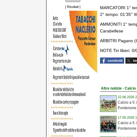
[
Risultati
]
MARCATORI 1° tempo
2° tempo: 01'35'' 
AMMONITI 1° tempo:
Carabellese
ARBITRI Pagano (Ca
NOTE Tiri liberi: 0/
condividi
tw
Altre notizie - Calcio
22.06.2026 2
Calcio a 5:
Pordenone 
17.05.2026 1
Calcio a 5:
Pordenone 