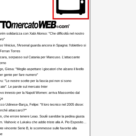
rim solidarizza con Xabi Alonso: "Che difficoltà nel nostro
oro"
o Vinicius, l'Arsenal guarda ancora in Spagna: l'obiettivo si
Ferran Torres
cara, sorpasso sul Catania per Mancuso. L'attaccante
torno
o, Giosa: "Meglio aspettare i giocatori che alzano il livello
er gente per fare numero"
u: "Le nostre scelte per la fascia poi non si sono
ate". Le parole sul mercato Inter
vo innesto per la Napoli Women: arriva Massombo dal
çe
cco Udinese-Barça, Felipe: "Il loro tecnico nel 2005 disse:
perché attaccarci?'"
an, che errore tenere Leao. Soulè sarebbe la pedina giusta
. Vlahovic e Lukaku che addio triste alla A. Pio Esposito
re il valore dell’Inter. Cosa chiedo a Zola
te vincente Serie B, le scommesse sulle favorite alla
ne