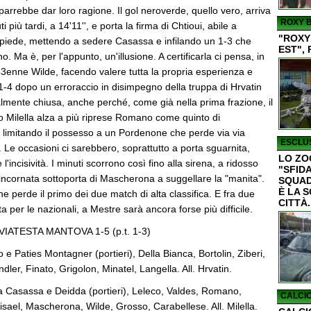
ay parrebbe dar loro ragione. Il gol neroverde, quello vero, arriva
ROXY B
più tardi, a 14'11'', e porta la firma di Chtioui, abile a
"ROXY
opiede, mettendo a sedere Casassa e infilando un 1-3 che
EST", 
no. Ma è, per l'appunto, un'illusione. A certificarla ci pensa, in
l 43enne Wilde, facendo valere tutta la propria esperienza e
 l'1-4 dopo un erroraccio in disimpegno della truppa di Hrvatin
ualmente chiusa, anche perché, come già nella prima frazione, il
o Milella alza a più riprese Romano come quinto di
o limitando il possesso a un Pordenone che perde via via
ESCLUS
. Le occasioni ci sarebbero, soprattutto a porta sguarnita,
LO ZO
'incisività. I minuti scorrono così fino alla sirena, a ridosso
"SFIDA
l'incornata sottoporta di Mascherona a suggellare la "manita".
SQUAD
È LA 
 perde il primo dei due match di alta classifica. E fra due
CITTÀ.
a per le nazionali, a Mestre sarà ancora forse più difficile.
IATESTA MANTOVA 1-5 (p.t. 1-3)
e Paties Montagner (portieri), Della Bianca, Bortolin, Ziberi,
dler, Finato, Grigolon, Minatel, Langella. All. Hrvatin.
 Casassa e Deidda (portieri), Leleco, Valdes, Romano,
CALCIO
sael, Mascherona, Wilde, Grosso, Carabellese. All. Milella.