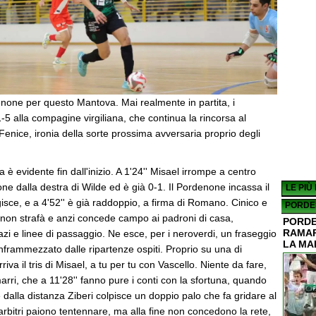
one per questo Mantova. Mai realmente in partita, i
5 alla compagine virgiliana, che continua la rincorsa al
enice, ironia della sorte prossima avversaria proprio degli
a è evidente fin dall'inizio. A 1'24'' Misael irrompe a centro
ne dalla destra di Wilde ed è già 0-1. Il Pordenone incassa il
LE PIÙ
sce, e a 4'52'' è già raddoppio, a firma di Romano. Cinico e
PORDE
 non strafà e anzi concede campo ai padroni di casa,
PORDE
RAMAR
i e linee di passaggio. Ne esce, per i neroverdi, un fraseggio
LA MA
inframmezzato dalle ripartenze ospiti. Proprio su una di
rriva il tris di Misael, a tu per tu con Vascello. Niente da fare,
rri, che a 11'28'' fanno pure i conti con la sfortuna, quando
dalla distanza Ziberi colpisce un doppio palo che fa gridare al
 arbitri paiono tentennare, ma alla fine non concedono la rete,