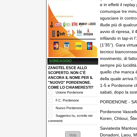
e in effetti il repl
comunque tre minuti 
sgusciare in contr
illude più di qualcu
avvio di ripresa, i
infilando in tap-in
(1'35''). Gara virt
tecnico biancoross
movimento, di fatt
SONDAGGIO
sempre più lucidità
ZANOTEL ESCE ALLO
quello che manca è l
SCOPERTO. NON C'È
ANCORA IL NOME PER IL
della quale arriva 
"NUOVO" PORDENONE.
1-5 e Pordenone che
COME LO CHIAMERESTI?
sabati, dopo la sost
Unione Pordenone
F.C. Pordenone
PORDENONE - SAV
Nuovo Pordenone
Pordenone Vascello 
Suggerisci tu, scrivilo nei
Koren, Chtioui, Šten
commenti
Saviatesta Mantova
Donadoni, Laou, Mi