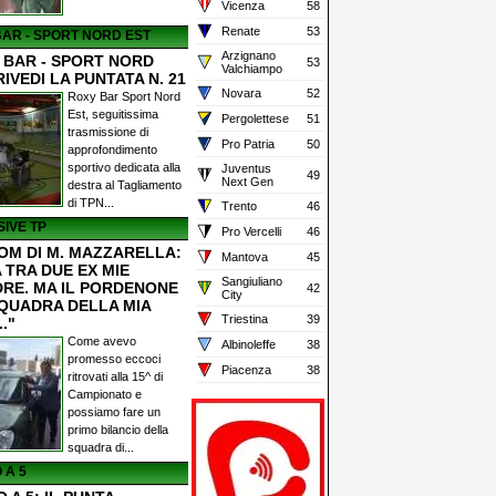
Vicenza
58
Renate
53
AR - SPORT NORD EST
Arzignano
 BAR - SPORT NORD
53
Valchiampo
RIVEDI LA PUNTATA N. 21
Novara
52
Roxy Bar Sport Nord
Est, seguitissima
Pergolettese
51
trasmissione di
Pro Patria
50
approfondimento
sportivo dedicata alla
Juventus
49
Next Gen
destra al Tagliamento
di TPN...
Trento
46
IVE TP
Pro Vercelli
46
OM DI M. MAZZARELLA:
Mantova
45
 TRA DUE EX MIE
Sangiuliano
RE. MA IL PORDENONE
42
City
SQUADRA DELLA MIA
Triestina
39
.."
Come avevo
Albinoleffe
38
promesso eccoci
Piacenza
38
ritrovati alla 15^ di
Campionato e
possiamo fare un
primo bilancio della
squadra di...
 A 5