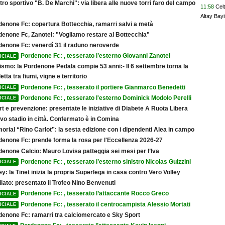
ro sportivo "B. De Marchi": via libera alle nuove torri faro del campo
11:58
Cel
Altay Bayi
denone Fc: copertura Bottecchia, ramarri salvi a metà
denone Fc, Zanotel: "Vogliamo restare al Bottecchia"
denone Fc: venerdì 31 il raduno neroverde
Pordenone Fc: , tesserato l’esterno Giovanni Zanotel
ICIALE
ismo: la Pordenone Pedala compie 53 anni:- Il 6 settembre torna la
etta tra fiumi, vigne e territorio
Pordenone Fc: , tesserato il portiere Gianmarco Benedetti
ICIALE
Pordenone Fc: , tesserato l'esterno Dominick Modolo Perelli
ICIALE
t e prevenzione: presentate le iniziative di Diabete A Ruota Libera
vo stadio in città. Confermato è in Comina
rial “Rino Carlot”: la sesta edizione con i dipendenti Alea in campo
denone Fc: prende forma la rosa per l'Eccellenza 2026-27
denone Calcio: Mauro Lovisa patteggia sei mesi per l’Iva
Pordenone Fc: , tesserato l’esterno sinistro Nicolas Guizzini
ICIALE
ey: la Tinet inizia la propria Superlega in casa contro Vero Volley
lato: presentato il Trofeo Nino Benvenuti
Pordenone Fc: , tesserato l’attaccante Rocco Greco
ICIALE
Pordenone Fc: , tesserato il centrocampista Alessio Mortati
ICIALE
denone Fc: ramarri tra calciomercato e Sky Sport