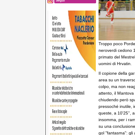
Segui
Troppo poco Porden
neroverdi cedono 1-
primato del MestreF
uomini di Hrvatin.
Il copione della gar
area su un traverso
colpo, ma non reagi
attento, il Mantova
chiudendo però spaz
pressoché inutile, 
queste, a 10'25'', a
insomma, per i rama
su una conclusione 
gol "fantasma": gli