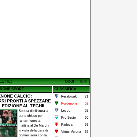
 LETTE:
OGGI
IERI
NONE SPORT
CLASSIFICA
NONE CALCIO:
Feralpisalò
71
RI PRONTI A SPEZZARE
Pordenone
62
LEDIZIONE AL TEGHIL
Lecco
62
Seduta di rifinitura a
porte chiuse per i
Pro Sesto
60
ramarri questa
Padova
59
mattina al De Marchi
in vista della gara di
Virtus Verona
58
domani sera con la...