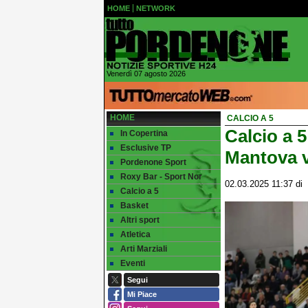
HOME
NETWORK
Venerdì 07 agosto 2026
HOME
CALCIO A 5
Calcio a 5
In Copertina
Esclusive TP
Mantova v
Pordenone Sport
Roxy Bar - Sport Nor
02.03.2025 11:37
di
Calcio a 5
Basket
Altri sport
Atletica
Arti Marziali
Eventi
Segui
Mi Piace