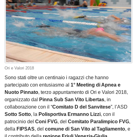
Ori e Valori 2018
Sono stati oltre un centinaio i ragazzi che hanno
partecipato con entusiasmo al
1° Meeting di Apnea e
Nuoto Pinnato
, terzo appuntamento di Ori e Valori 2018,
organizzato dal
Pinna Sub San Vito Libertas
, in
collaborazione con il “
Comitato D del Sanvitese
”, l’ASD
Sotto Sotto
, la
Polisportiva Ermanno Lizzi
, con il
patrocinio del
Coni FVG
, del
Comitato Paralimpico FVG
,
della
FIPSAS
, del
comune di San Vito al Tagliamento
, e
il contributo della
regione Friuli Venezia-Giulia
.