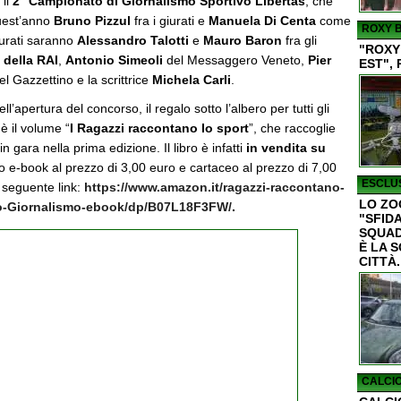
 il
2° Campionato di Giornalismo Sportivo Libertas
, che
uest’anno
Bruno Pizzul
fra i giurati e
Manuela Di Centa
come
ROXY B
giurati saranno
Alessandro Talotti
e
Mauro Baron
fra gli
"ROXY
 della RAI
,
Antonio Simeoli
del Messaggero Veneto,
Pier
EST", 
l Gazzettino e la scrittrice
Michela Carli
.
’apertura del concorso, il regalo sotto l’albero per tutti gli
 è il volume “
I Ragazzi raccontano lo sport
”, che raccoglie
i in gara nella prima edizione. Il libro è infatti
in vendita su
to e-book al prezzo di 3,00 euro e cartaceo al prezzo di 7,00
ESCLUS
l seguente link:
https://www.amazon.it/ragazzi-raccontano-
LO ZO
o-Giornalismo-ebook/dp/B07L18F3FW/
.
"SFIDA
SQUAD
È LA 
CITTÀ.
CALCIO