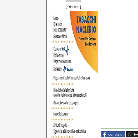
[
Risultati
]
condividi
tw