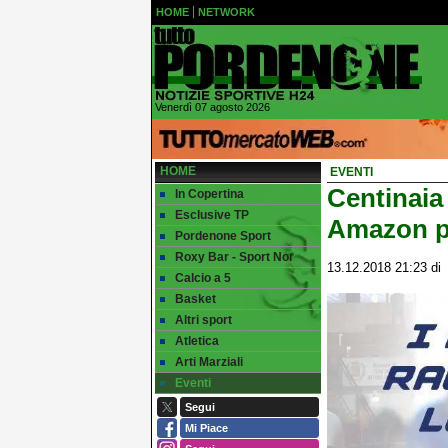
HOME
NETWORK
Venerdì 07 agosto 2026
HOME
EVENTI
Centinaia
In Copertina
Esclusive TP
Amazon pe
Pordenone Sport
Roxy Bar - Sport Nor
13.12.2018 21:23
d
Calcio a 5
Basket
Altri sport
Atletica
Arti Marziali
Eventi
Segui
Mi Piace