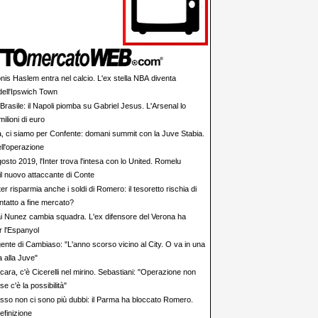
nis Haslem entra nel calcio. L'ex stella NBA diventa
dell'Ipswich Town
Brasile: il Napoli piomba su Gabriel Jesus. L'Arsenal lo
milioni di euro
a, ci siamo per Confente: domani summit con la Juve Stabia.
ell'operazione
osto 2019, l'Inter trova l'intesa con lo United. Romelu
il nuovo attaccante di Conte
ter risparmia anche i soldi di Romero: il tesoretto rischia di
ntatto a fine mercato?
i Nunez cambia squadra. L'ex difensore del Verona ha
r l'Espanyol
gente di Cambiaso: "L'anno scorso vicino al City. O va in una
a alla Juve"
cara, c'è Cicerelli nel mirino. Sebastiani: "Operazione non
se c'è la possibilità"
sso non ci sono più dubbi: il Parma ha bloccato Romero.
definizione