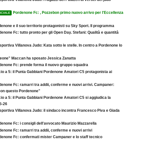
Pordenone Fc: , Pozzebon primo nuovo arrivo per l'Eccellenza
ICIALE
enone e il suo territorio protagonisti su Sky Sport. Il programma
enone Fc: tutto pronto per gli Open Day. Stefani: Qualità e quantità
sportiva Villanova Judo: Kata sotto le stelle. In centro a Pordenone lo
"Leone" Maccan ha sposato Jessica Zanatta
denone Fc: prende forma il nuovo gruppo squadra
io a 5: il Punta Gabbiani Pordenone Amatori C5 protagonista ai
denone Fc: ramarri tra addii, conferme e nuovi arrivi. Campaner:
 con questo Pordenone"
io a 5: il Punta Gabbiani Pordenone Amatori C5 si aggiudica la
5-26
sportiva Villanova Judo: il sindaco incontra Francesco Piva e Giada
enone Fc: i consigli dell'avvocato Maurizio Mazzarella
enone Fc: ramarri tra addii, conferme e nuovi arrivi
denone Fc: confermati mister Campaner e lo staff tecnico