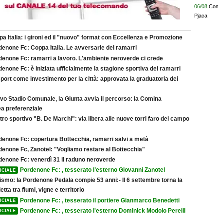
06/08
Conf
Pjaca
a Italia: i gironi ed il "nuovo" format con Eccellenza e Promozione
enone Fc: Coppa Italia. Le avversarie dei ramarri
denone Fc: ramarri a lavoro. L'ambiente neroverde ci crede
enone Fc: è iniziata ufficialmente la stagione sportiva dei ramarri
port come investimento per la città: approvata la graduatoria dei
vo Stadio Comunale, la Giunta avvia il percorso: la Comina
a preferenziale
ro sportivo "B. De Marchi": via libera alle nuove torri faro del campo
denone Fc: copertura Bottecchia, ramarri salvi a metà
denone Fc, Zanotel: "Vogliamo restare al Bottecchia"
denone Fc: venerdì 31 il raduno neroverde
Pordenone Fc: , tesserato l’esterno Giovanni Zanotel
ICIALE
ismo: la Pordenone Pedala compie 53 anni:- Il 6 settembre torna la
etta tra fiumi, vigne e territorio
Pordenone Fc: , tesserato il portiere Gianmarco Benedetti
ICIALE
Pordenone Fc: , tesserato l'esterno Dominick Modolo Perelli
ICIALE