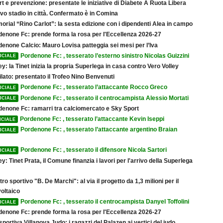
t e prevenzione: presentate le iniziative di Diabete A Ruota Libera
vo stadio in città. Confermato è in Comina
rial “Rino Carlot”: la sesta edizione con i dipendenti Alea in campo
denone Fc: prende forma la rosa per l'Eccellenza 2026-27
denone Calcio: Mauro Lovisa patteggia sei mesi per l’Iva
Pordenone Fc: , tesserato l’esterno sinistro Nicolas Guizzini
ICIALE
ey: la Tinet inizia la propria Superlega in casa contro Vero Volley
lato: presentato il Trofeo Nino Benvenuti
Pordenone Fc: , tesserato l’attaccante Rocco Greco
ICIALE
Pordenone Fc: , tesserato il centrocampista Alessio Mortati
ICIALE
denone Fc: ramarri tra calciomercato e Sky Sport
Pordenone Fc: , tesserato l’attaccante Kevin Iseppi
ICIALE
Pordenone Fc: , tesserato l’attaccante argentino Braian
ICIALE
Pordenone Fc: , tesserato il difensore Nicola Sartori
ICIALE
ey: Tinet Prata, il Comune finanzia i lavori per l'arrivo della Superlega
ro sportivo "B. De Marchi": al via il progetto da 1,3 milioni per il
oltaico
Pordenone Fc: , tesserato il centrocampista Danyel Toffolini
ICIALE
denone Fc: prende forma la rosa per l'Eccellenza 2026-27
sportiva Villanova Judo: i ragazzi del Palazen ai vertici del judo