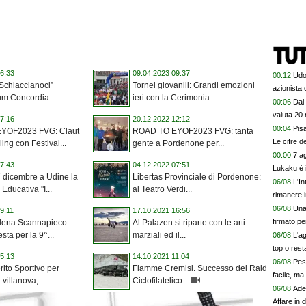
6:33
09.04.2023 09:37
00:12
Udo
 Schiaccianoci”
Tornei giovanili: Grandi emozioni
azionista 
ium Concordia...
ieri con la Cerimonia...
00:06
Dal 
valuta 20 
7:16
20.12.2022 12:12
00:04
Pis
YOF2023 FVG: Claut
ROAD TO EYOF2023 FVG: tanta
Le cifre d
ling con Festival...
gente a Pordenone per...
00:00
7 ag
7:43
04.12.2022 07:51
Lukaku è 
 dicembre a Udine la
Libertas Provinciale di Pordenone:
06/08
L'In
Educativa "I...
al Teatro Verdi...
rimanere i
06/08
Una
9:11
17.10.2021 16:56
firmato pe
lena Scannapieco:
Al Palazen si riparte con le arti
sta per la 9^...
marziali ed il...
06/08
L'a
top o rest
5:13
14.10.2021 11:04
06/08
Pes
rito Sportivo per
Fiamme Cremisi. Successo del Raid
facile, ma 
 villanova,...
Ciclofilatelico...
06/08
Ade
Affare in 