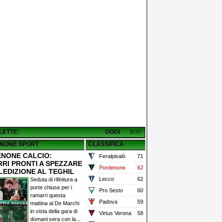
 LETTE:
OGGI
IERI
NONE SPORT
CLASSIFICA
NONE CALCIO:
Feralpisalò
71
RI PRONTI A SPEZZARE
Pordenone
62
LEDIZIONE AL TEGHIL
Lecco
62
Seduta di rifinitura a
porte chiuse per i
Pro Sesto
60
ramarri questa
Padova
59
mattina al De Marchi
in vista della gara di
Virtus Verona
58
domani sera con la...