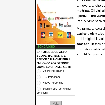
aprirà ufficialmente
annovera anche q
madrina. Gli altri 
sportivi,
Tino Zava
Paolo Simonato
de
Ma prima ancora dell
aspiranti giornalisti
tutti i migliori lavor
Amazon
, in forma
SONDAGGIO
euro, disponibile a
ZANOTEL ESCE ALLO
sport-Campionat
SCOPERTO. NON C'È
ANCORA IL NOME PER IL
"NUOVO" PORDENONE.
COME LO CHIAMERESTI?
Unione Pordenone
F.C. Pordenone
Nuovo Pordenone
Suggerisci tu, scrivilo nei
commenti