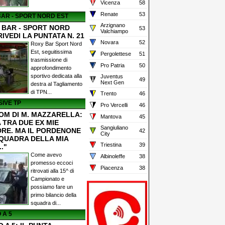
Vicenza
58
Renate
53
AR - SPORT NORD EST
Arzignano
 BAR - SPORT NORD
53
Valchiampo
RIVEDI LA PUNTATA N. 21
Novara
52
Roxy Bar Sport Nord
Est, seguitissima
Pergolettese
51
trasmissione di
Pro Patria
50
approfondimento
sportivo dedicata alla
Juventus
49
Next Gen
destra al Tagliamento
di TPN...
Trento
46
IVE TP
Pro Vercelli
46
OM DI M. MAZZARELLA:
Mantova
45
 TRA DUE EX MIE
Sangiuliano
RE. MA IL PORDENONE
42
City
SQUADRA DELLA MIA
Triestina
39
.."
Come avevo
Albinoleffe
38
promesso eccoci
Piacenza
38
ritrovati alla 15^ di
Campionato e
possiamo fare un
primo bilancio della
squadra di...
 A 5