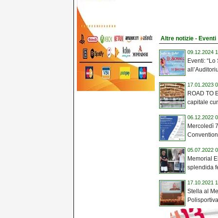
Altre notizie - Eventi
09.12.2024 1
Eventi: “Lo
all’Auditor
17.01.2023 0
ROAD TO E
capitale cur
06.12.2022 0
Mercoledì 7
Convention 
05.07.2022 0
Memorial E
splendida fe
17.10.2021 1
Stella al Me
Polisportiva