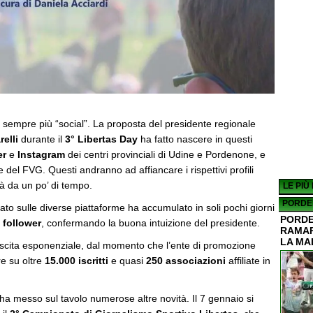
 sempre più “social”. La proposta del presidente regionale
elli
durante il
3° Libertas Day
ha fatto nascere in questi
er
e
Instagram
dei centri provinciali di Udine e Pordenone, e
 del FVG. Questi andranno ad affiancare i rispettivi profili
già da un po’ di tempo.
LE PIÙ
PORDE
ato sulle diverse piattaforme ha accumulato in soli pochi giorni
PORDE
 follower
, confermando la buona intuizione del presidente.
RAMAR
LA MA
scita esponenziale, dal momento che l’ente di promozione
re su oltre
15.000 iscritti
e quasi
250 associazioni
affiliate in
ha messo sul tavolo numerose altre novità. Il 7 gennaio si