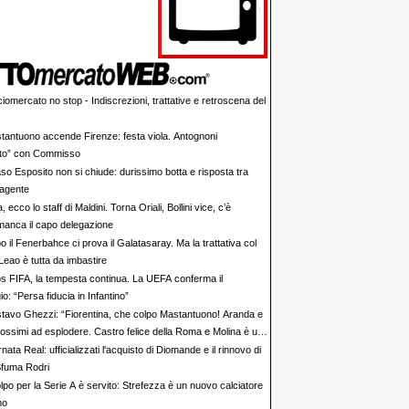
iomercato no stop - Indiscrezioni, trattative e retroscena del
tantuono accende Firenze: festa viola. Antognoni
lito” con Commisso
aso Esposito non si chiude: durissimo botta e risposta tra
 agente
ia, ecco lo staff di Maldini. Torna Oriali, Bollini vice, c’è
manca il capo delegazione
 il Fenerbahce ci prova il Galatasaray. Ma la trattativa col
Leao è tutta da imbastire
s FIFA, la tempesta continua. La UEFA conferma il
io: “Persa fiducia in Infantino”
tavo Ghezzi: “Fiorentina, che colpo Mastantuono! Aranda e
rossimi ad esplodere. Castro felice della Roma e Molina è un
nata Real: ufficializzati l'acquisto di Diomande e il rinnovo di
 Sfuma Rodri
olpo per la Serie A è servito: Strefezza è un nuovo calciatore
mo