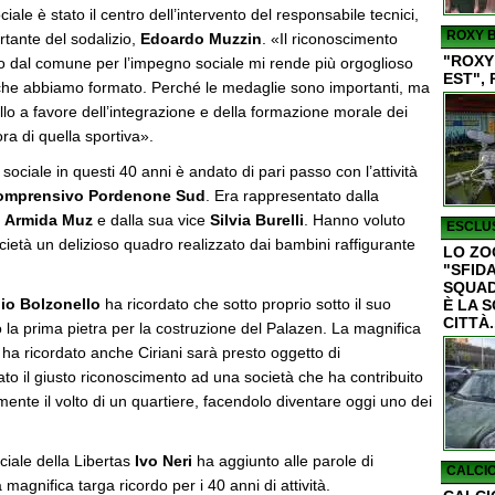
ciale è stato il centro dell’intervento del responsabile tecnici,
ROXY B
tante del sodalizio,
Edoardo Muzzin
. «Il riconoscimento
"ROXY
o dal comune per l’impegno sociale mi rende più orgoglioso
EST", 
 che abbiamo formato. Perché le medaglie sono importanti, ma
ello a favore dell’integrazione e della formazione morale dei
ra di quella sportiva».
sociale in questi 40 anni è andato di pari passo con l’attività
Comprensivo Pordenone Sud
. Era rappresentato dalla
a
Armida Muz
e dalla sua vice
Silvia Burelli
. Hanno voluto
ESCLUS
ietà un delizioso quadro realizzato dai bambini raffigurante
LO ZO
"SFIDA
SQUAD
io Bolzonello
ha ricordato che sotto proprio sotto il suo
È LA 
CITTÀ.
la prima pietra per la costruzione del Palazen. La magnifica
ha ricordato anche Ciriani sarà presto oggetto di
to il giusto riconoscimento ad una società che ha contribuito
ente il volto di un quartiere, facendolo diventare oggi uno dei
nciale della Libertas
Ivo Neri
ha aggiunto alle parole di
CALCIO
magnifica targa ricordo per i 40 anni di attività.