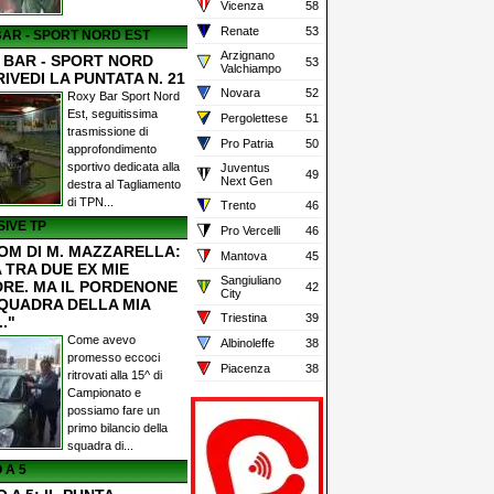
Vicenza
58
Renate
53
AR - SPORT NORD EST
Arzignano
 BAR - SPORT NORD
53
Valchiampo
RIVEDI LA PUNTATA N. 21
Novara
52
Roxy Bar Sport Nord
Est, seguitissima
Pergolettese
51
trasmissione di
Pro Patria
50
approfondimento
sportivo dedicata alla
Juventus
49
Next Gen
destra al Tagliamento
di TPN...
Trento
46
IVE TP
Pro Vercelli
46
OM DI M. MAZZARELLA:
Mantova
45
 TRA DUE EX MIE
Sangiuliano
RE. MA IL PORDENONE
42
City
SQUADRA DELLA MIA
Triestina
39
.."
Come avevo
Albinoleffe
38
promesso eccoci
Piacenza
38
ritrovati alla 15^ di
Campionato e
possiamo fare un
primo bilancio della
squadra di...
 A 5