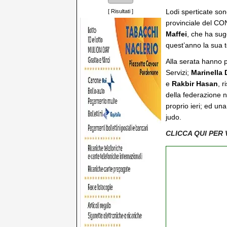
Lodi sperticate so
[
Risultati
]
provinciale del CO
Maffei
, che ha sug
quest’anno la sua 
Alla serata hanno 
Servizi;
Marinella
e
Rakbir Hasan
, r
della federazione n
proprio ieri; ed una
judo.
CLICCA QUI PER