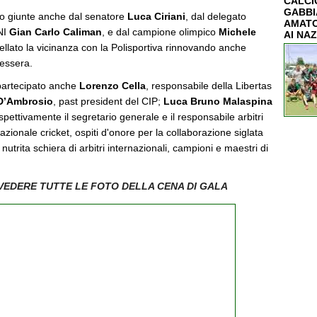
CALCIO
GABBI
no giunte anche dal senatore
Luca Ciriani
, dal delegato
AMATO
NI
Gian Carlo Caliman
, e dal campione olimpico
Michele
AI NAZ
ellato la vicinanza con la Polisportiva rinnovando anche
tessera.
partecipato anche
Lorenzo Cella
, responsabile della Libertas
 D’Ambrosio
, past president del CIP;
Luca Bruno Malaspina
ispettivamente il segretario generale e il responsabile arbitri
azionale cricket, ospiti d'onore per la collaborazione siglata
 nutrita schiera di arbitri internazionali, campioni e maestri di
 VEDERE TUTTE LE FOTO DELLA CENA DI GALA