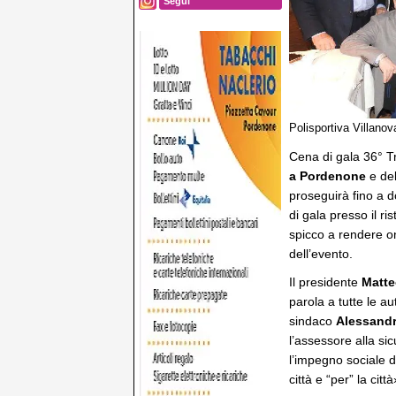
Segui
Polisportiva Villanov
Cena di gala 36° Tr
a Pordenone
e del
proseguirà fino a d
di gala presso il r
spicco a rendere on
dell’evento.
Il presidente
Matte
parola a tutte le a
sindaco
Alessandr
l’assessore alla si
l’impegno sociale de
città e “per” la città