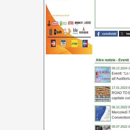
condividi
tw
Altre notizie - Eventi
09.12.2024 1
Eventi: “Lo
all’Auditor
17.01.2023 0
ROAD TO E
capitale cur
06.12.2022 0
Mercoledì 7
Convention 
05.07.2022 0