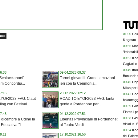
01:00
Calc
eet
6 agosto
00:56
Mas
“imbestia
00:52
Il c
Cagliari e
00:49
Ital
6:33
09.04.2023 09:37
Bonucci: 
 Schiaccianoci”
Tornei giovanili: Grandi emozioni
00:45
Dopo
ium Concordia...
ieri con la Cerimonia...
Milan per 
7:16
20.12.2022 12:12
00:42
Cao
YOF2023 FVG: Claut
ROAD TO EYOF2023 FVG: tanta
boicottagg
ling con Festival...
gente a Pordenone per...
00:39
Gus
Flores i p
7:43
04.12.2022 07:51
bel colpo”
00:38
Gior
 dicembre a Udine la
Libertas Provinciale di Pordenone:
Vinicius.
Educativa "I...
al Teatro Verdi...
00:34
Il c
9:11
17.10.2021 16:56
del Paler