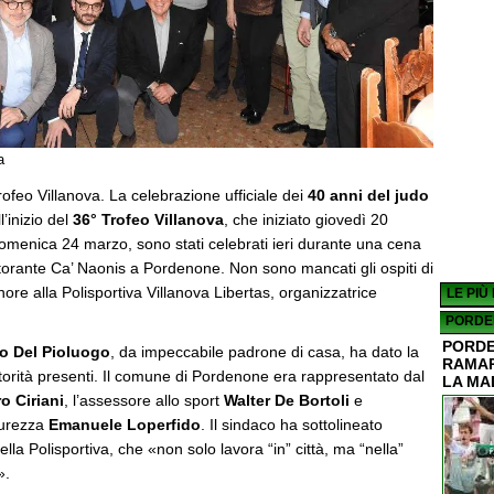
a
ofeo Villanova. La celebrazione ufficiale dei
40 anni del judo
l’inizio del
36° Trofeo Villanova
, che iniziato giovedì 20
omenica 24 marzo, sono stati celebrati ieri durante una cena
istorante Ca’ Naonis a Pordenone. Non sono mancati gli ospiti di
ore alla Polisportiva Villanova Libertas, organizzatrice
LE PIÙ
PORDE
PORDE
o Del Pioluogo
, da impeccabile padrone di casa, ha dato la
RAMAR
utorità presenti. Il comune di Pordenone era rappresentato dal
LA MA
o Ciriani
, l’assessore allo sport
Walter De Bortoli
e
curezza
Emanuele Loperfido
. Il sindaco ha sottolineato
lla Polisportiva, che «non solo lavora “in” città, ma “nella”
».