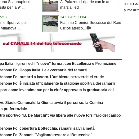
lena Scannapieco:
Al Palazen si riparte con le arti
00:30
Gaut
sta per la 9^...
marziali ed il...
punto di r
5:13
14.10.2021 11:04
rito Sportivo per
Fiamme Cremisi. Successo del Raid
 villanova,...
Ciclofilatelico...
a Italia: i gironi ed il "nuovo" format con Eccellenza e Promozione
enone Fc: Coppa Italia. Le avversarie dei ramarri
denone Fc: ramarri a lavoro. L'ambiente neroverde ci crede
enone Fc: è iniziata ufficialmente la stagione sportiva dei ramarri
port come investimento per la città: approvata la graduatoria dei
vo Stadio Comunale, la Giunta avvia il percorso: la Comina
a preferenziale
ro sportivo "B. De Marchi": via libera alle nuove torri faro del campo
denone Fc: copertura Bottecchia, ramarri salvi a metà
denone Fc, Zanotel: "Vogliamo restare al Bottecchia"