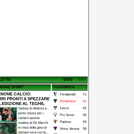
 LETTE:
OGGI
IERI
NONE SPORT
CLASSIFICA
NONE CALCIO:
Feralpisalò
71
RI PRONTI A SPEZZARE
Pordenone
62
LEDIZIONE AL TEGHIL
Lecco
62
Seduta di rifinitura a
porte chiuse per i
Pro Sesto
60
ramarri questa
Padova
59
mattina al De Marchi
in vista della gara di
Virtus Verona
58
domani sera con la...