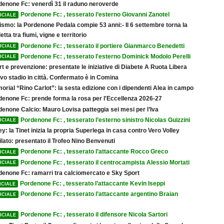
denone Fc: venerdì 31 il raduno neroverde
Pordenone Fc: , tesserato l’esterno Giovanni Zanotel
ICIALE
ismo: la Pordenone Pedala compie 53 anni:- Il 6 settembre torna la
etta tra fiumi, vigne e territorio
Pordenone Fc: , tesserato il portiere Gianmarco Benedetti
ICIALE
Pordenone Fc: , tesserato l'esterno Dominick Modolo Perelli
ICIALE
t e prevenzione: presentate le iniziative di Diabete A Ruota Libera
vo stadio in città. Confermato è in Comina
rial “Rino Carlot”: la sesta edizione con i dipendenti Alea in campo
denone Fc: prende forma la rosa per l'Eccellenza 2026-27
denone Calcio: Mauro Lovisa patteggia sei mesi per l’Iva
Pordenone Fc: , tesserato l’esterno sinistro Nicolas Guizzini
ICIALE
ey: la Tinet inizia la propria Superlega in casa contro Vero Volley
lato: presentato il Trofeo Nino Benvenuti
Pordenone Fc: , tesserato l’attaccante Rocco Greco
ICIALE
Pordenone Fc: , tesserato il centrocampista Alessio Mortati
ICIALE
denone Fc: ramarri tra calciomercato e Sky Sport
Pordenone Fc: , tesserato l’attaccante Kevin Iseppi
ICIALE
Pordenone Fc: , tesserato l’attaccante argentino Braian
ICIALE
Pordenone Fc: , tesserato il difensore Nicola Sartori
ICIALE