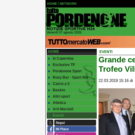
HOME
NETWORK
Venerdì 07 agosto 2026
HOME
EVENTI
Grande ce
In Copertina
Esclusive TP
Trofeo Vi
Pordenone Sport
Roxy Bar - Sport Nor
22.03.2019 15:16
d
Calcio a 5
Basket
Altri sport
Atletica
Arti Marziali
Eventi
Segui
Mi Piace