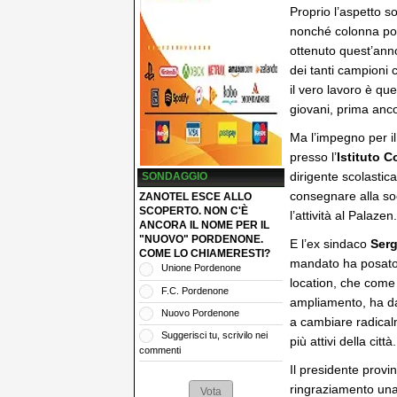
Proprio l’aspetto so
nonché colonna por
ottenuto quest’ann
dei tanti campioni
il vero lavoro è qu
giovani, prima anco
Ma l’impegno per il 
presso l’
Istituto 
dirigente scolastic
SONDAGGIO
consegnare alla soc
ZANOTEL ESCE ALLO
SCOPERTO. NON C'È
l’attività al Palazen.
ANCORA IL NOME PER IL
"NUOVO" PORDENONE.
E l’ex sindaco
Serg
COME LO CHIAMERESTI?
mandato ha posato 
Unione Pordenone
location, che come 
F.C. Pordenone
ampliamento, ha da
Nuovo Pordenone
a cambiare radicalm
Suggerisci tu, scrivilo nei
più attivi della città.
commenti
Il presidente provi
ringraziamento una 