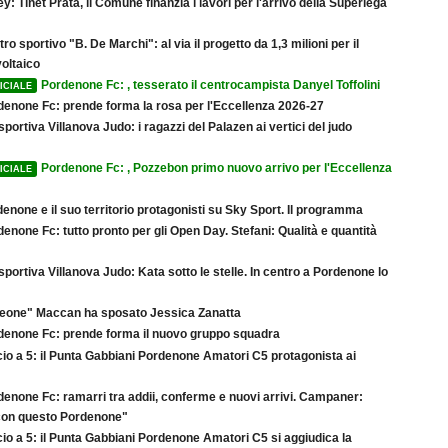
ey: Tinet Prata, il Comune finanzia i lavori per l'arrivo della Superlega
ro sportivo "B. De Marchi": al via il progetto da 1,3 milioni per il
oltaico
Pordenone Fc: , tesserato il centrocampista Danyel Toffolini
ICIALE
denone Fc: prende forma la rosa per l'Eccellenza 2026-27
sportiva Villanova Judo: i ragazzi del Palazen ai vertici del judo
Pordenone Fc: , Pozzebon primo nuovo arrivo per l'Eccellenza
ICIALE
enone e il suo territorio protagonisti su Sky Sport. Il programma
enone Fc: tutto pronto per gli Open Day. Stefani: Qualità e quantità
sportiva Villanova Judo: Kata sotto le stelle. In centro a Pordenone lo
"Leone" Maccan ha sposato Jessica Zanatta
denone Fc: prende forma il nuovo gruppo squadra
io a 5: il Punta Gabbiani Pordenone Amatori C5 protagonista ai
denone Fc: ramarri tra addii, conferme e nuovi arrivi. Campaner:
 con questo Pordenone"
io a 5: il Punta Gabbiani Pordenone Amatori C5 si aggiudica la